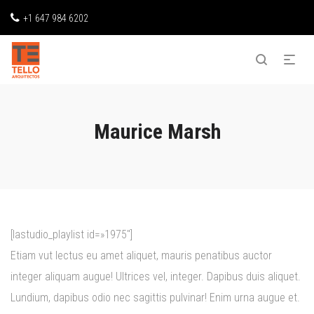
+1 647 984 6202
Maurice Marsh
[lastudio_playlist id=»1975″]
Etiam vut lectus eu amet aliquet, mauris penatibus auctor
integer aliquam augue! Ultrices vel, integer. Dapibus duis aliquet.
Lundium, dapibus odio nec sagittis pulvinar! Enim urna augue et.