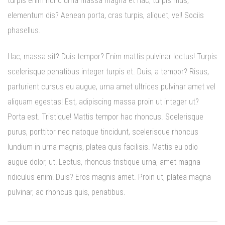
turpis enim nunc urna massa magna et hac, turpis mus,
elementum dis? Aenean porta, cras turpis, aliquet, vel! Sociis
phasellus.
Hac, massa sit? Duis tempor? Enim mattis pulvinar lectus! Turpis
scelerisque penatibus integer turpis et. Duis, a tempor? Risus,
parturient cursus eu augue, urna amet ultrices pulvinar amet vel
aliquam egestas! Est, adipiscing massa proin ut integer ut?
Porta est. Tristique! Mattis tempor hac rhoncus. Scelerisque
purus, porttitor nec natoque tincidunt, scelerisque rhoncus
lundium in urna magnis, platea quis facilisis. Mattis eu odio
augue dolor, ut! Lectus, rhoncus tristique urna, amet magna
ridiculus enim! Duis? Eros magnis amet. Proin ut, platea magna
pulvinar, ac rhoncus quis, penatibus.